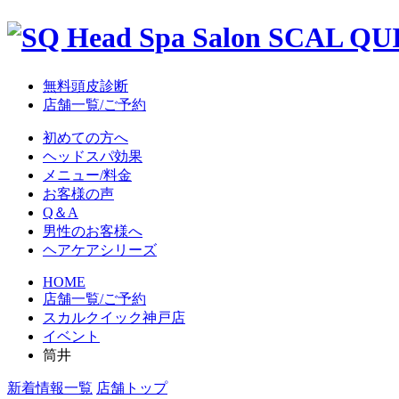
無料頭皮診断
店舗一覧/ご予約
初めての方へ
ヘッドスパ効果
メニュー/料金
お客様の声
Q＆A
男性のお客様へ
ヘアケアシリーズ
HOME
店舗一覧/ご予約
スカルクイック神戸店
イベント
筒井
新着情報一覧
店舗トップ